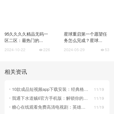
95久久久久精品无码一
星球重启第一个愿望任
区二区：最热门的...
务怎么完成？星球...
2024-10-22
226
2024-05-29
53
相关资讯
10款成品短视频app下载安装：经典格子闯关，探索每一步的无限可能！
11/19
我通下水道贼6官方手机版：解锁你的管道工技能，体验修马桶的乐趣！
11/19
糖心在线观看免费高清电视剧：英雄招募与组合，打造个性化战斗队伍！
11/19