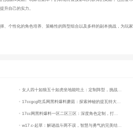
提升自己的实力。
、个性化的角色培养、策略性的阵型组合以及多样的副本挑战，为玩家
女人四十如狼五十如虎坐地能吃土：定制阵型，挑战强敌！
17ccgcg吃瓜网黑料爆料蘑菇：探索神秘的提瓦特大陆，揭开世界的深层秘密！
17cc网黑料爆料一区二区三区：深度角色定制，打造独一无二的雇佣兵V！
w17.c-起草：解谜战斗两不误，智慧与勇气的完美结合！