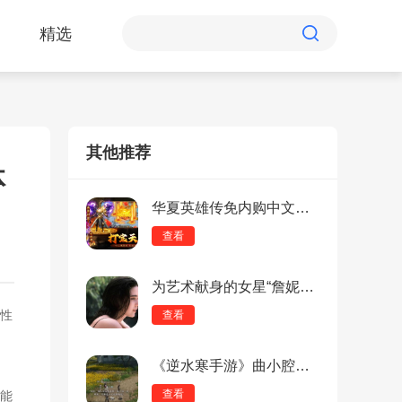
精选
其他推荐
体
华夏英雄传免内购中文版：极品装备尽收囊中，攻城战激情重现！
查看
为艺术献身的女星“詹妮弗·康纳利”，幻视的快乐你想象不到！
性
查看
《逆水寒手游》曲小腔大奇遇怎么完成？《逆水寒手游》曲小腔大奇遇完成方法攻略
查看
能