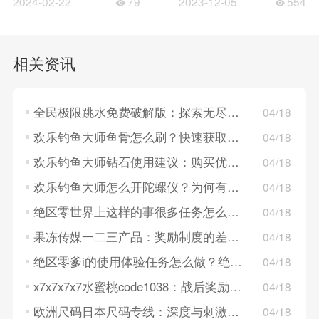
2024-02-22
79
2023-12-05
554
相关资讯
全民极限跳水免费破解版：探索无尽可能，征服水下世界！
04/18
欢乐钓鱼大师鱼骨怎么刷？快速获取鱼骨技巧分享
04/18
欢乐钓鱼大师钻石使用建议：购买优先级推荐，怎么用最划算？
04/18
欢乐钓鱼大师怎么开陀螺仪？为何有些手机开不了？体感操控设置说明
04/18
绝区零世界上这样的事很多任务怎么做？绝区零世界上这样的事很多任务做法攻略
04/18
果冻传媒一二三产品：奖励制度的差异，决定了玩家的游戏体验差异！
04/18
绝区零爹i的使用体验任务怎么做？绝区零爹i的使用体验任务做法攻略
04/18
x7x7x7x7水蜜桃code1038：战后奖励带来的游戏革新，让你爱不释手！
04/18
欧洲尺码日本尺码专线：深度与刺激的对决，游戏背后的卡牌之美！
04/18