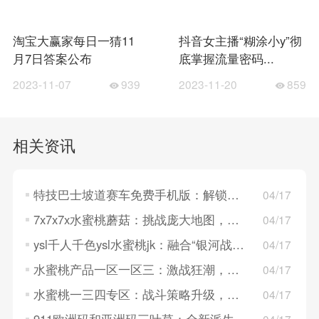
淘宝大赢家每日一猜11
抖音女主播“糊涂小y”彻
月7日答案公布
底掌握流量密码...
2023-11-07
939
2023-11-20
859
相关资讯
特技巴士坡道赛车免费手机版：解锁各种风格的巴士，尽享多样化游戏体验！
04/17
7x7x7x水蜜桃蘑菇：挑战庞大地图，带你开启全新冒险！
04/17
ysl千人千色ysl水蜜桃jk：融合“银河战士”与“恶魔城”，挑战地图庞大又丰富！
04/17
水蜜桃产品一区一区三：激战狂潮，新技能引爆主动战术风暴！
04/17
水蜜桃一三四专区：战斗策略升级，带你感受主动进攻的刺激快感！
04/17