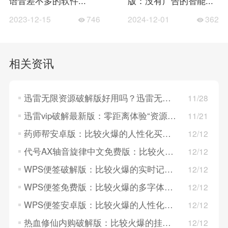
语音差不多的软件...
版：没有广告的智能...
2023-12-15
746
2024-12-01
362
相关资讯
迅雷无限资源破解版好用吗？迅雷无限资源破解版用户评价汇总！
11/28
迅雷vip破解最新版：零距离体验“资源共享”新时代
11/21
药师帮安卓版：比较火爆的人性化买药平台，直接快速！
12/12
代号AX轴音旋律中文免费版：比较火爆的音乐节奏闯关游戏，超多类型超多体验！
12/12
WPS便签破解版：比较火爆的实时记录平台，安排快！
12/12
WPS便签免费版：比较火爆的多字体便签平台，记录速度快！
12/12
WPS便签安卓版：比较火爆的人性化便签平台，操作简单！
12/12
热血修仙内购破解版：比较火爆的挂机修仙手游，画质精美细腻！
12/12