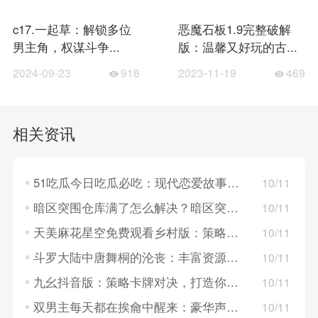
c17.一起草：解锁多位
恶魔石板1.9完整破解
男主角，权谋斗争...
版：温馨又好玩的古...
2024-09-23
918
2023-11-19
469
相关资讯
51吃瓜今日吃瓜必吃：现代恋爱故事，探索年轻人的情感世界！
10/11
暗区突围仓库满了怎么解决？暗区突围仓库满了的解决方法
10/11
天美麻花星空免费观看乡村版：策略卡牌对决，构建梦幻英雄组队！
10/11
斗罗大陆中唐舞桐的沦丧：丰富资源系统，策略养成英雄角色！
10/11
九幺抖音版：策略卡牌对决，打造你的战斗队伍！
10/11
双男主每天都在挨龠中醒来：豪华声优阵容，重温经典角色！
10/11