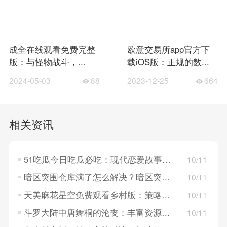
成全在线观看免费完整
欧意交易所app官方下
版：与怪物战斗，...
载iOS版：正规的数...
2024-05-03
88
2023-12-25
664
相关资讯
51吃瓜今日吃瓜必吃：现代恋爱故事，探索年轻人的情感世界！
10/11
暗区突围仓库满了怎么解决？暗区突围仓库满了的解决方法
10/11
天美麻花星空免费观看乡村版：策略卡牌对决，构建梦幻英雄组队！
10/11
斗罗大陆中唐舞桐的沦丧：丰富资源系统，策略养成英雄角色！
10/11