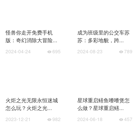
怪兽你走开免费手机
成为班级里的公交车苏
版：奇幻消除大冒险...
苏：多彩地貌，跨...
2024-04-24
695
2024-08-23
789
火炬之光无限永恒迷城
星球重启鳝鱼嗜嗜煲怎
怎么玩？火炬之光...
么做？星球重启鳝...
2023-12-21
982
2024-06-18
457