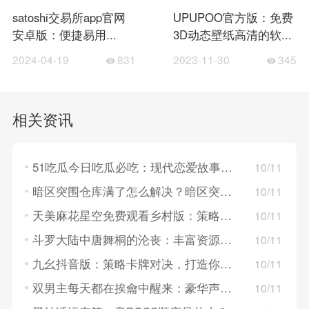
satoshi交易所app官网
UPUPOO官方版：免费
安卓版：便捷易用...
3D动态壁纸高清的软...
2024-04-19
831
2023-11-30
345
相关资讯
51吃瓜今日吃瓜必吃：现代恋爱故事，探索年轻人的情感世界！
10/11
暗区突围仓库满了怎么解决？暗区突围仓库满了的解决方法
10/11
天美麻花星空免费观看乡村版：策略卡牌对决，构建梦幻英雄组队！
10/11
斗罗大陆中唐舞桐的沦丧：丰富资源系统，策略养成英雄角色！
10/11
九幺抖音版：策略卡牌对决，打造你的战斗队伍！
10/11
双男主每天都在挨龠中醒来：豪华声优阵容，重温经典角色！
10/11