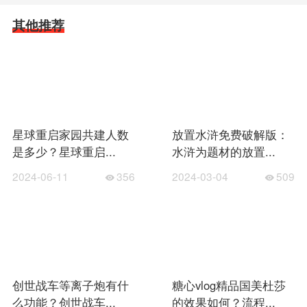
其他推荐
星球重启家园共建人数
放置水浒免费破解版：
是多少？星球重启...
水浒为题材的放置...
2024-06-11
356
2024-03-04
509
创世战车等离子炮有什
糖心vlog精品国美杜莎
么功能？创世战车...
的效果如何？流程...