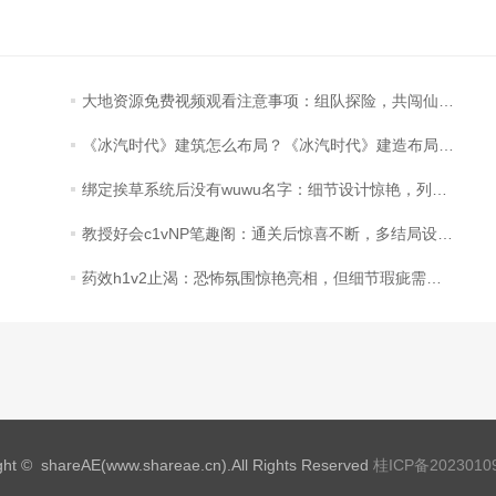
大地资源免费视频观看注意事项：组队探险，共闯仙侠世界！
《冰汽时代》建筑怎么布局？《冰汽时代》建造布局心得
绑定挨草系统后没有wuwu名字：细节设计惊艳，列文虎克般的惊喜
教授好会c1vNP笔趣阁：通关后惊喜不断，多结局设定让人回味无穷！
药效h1v2止渴：恐怖氛围惊艳亮相，但细节瑕疵需优化！
ght © shareAE(www.shareae.cn).All Rights Reserved
桂ICP备2023010