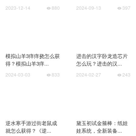
2023-12-14
880
2024-09-13
397
模拟山羊3痒痒挠怎么获
进击的汉字卧龙造芯片
得？模拟山羊3痒...
怎么玩？进击的汉...
2024-03-03
833
2024-02-27
243
逆水寒手游过街老鼠成
黛玉初试金箍棒：纸娃
就怎么获得？《逆...
娃系统，全新装备...