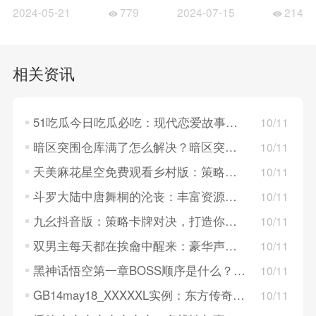
2024-05-21
779
2024-07-15
214
相关资讯
51吃瓜今日吃瓜必吃：现代恋爱故事，探索年轻人的情感世界！
10/11
暗区突围仓库满了怎么解决？暗区突围仓库满了的解决方法
10/11
天美麻花星空免费观看乡村版：策略卡牌对决，构建梦幻英雄组队！
10/11
斗罗大陆中唐舞桐的沦丧：丰富资源系统，策略养成英雄角色！
10/11
九幺抖音版：策略卡牌对决，打造你的战斗队伍！
10/11
双男主每天都在挨龠中醒来：豪华声优阵容，重温经典角色！
10/11
黑神话悟空第一章BOSS顺序是什么？黑神话悟空第一章BOSS顺序介绍
10/11
GB14may18_XXXXXL实例：东方传奇世界，探索仙幻领域的奥秘！
10/11