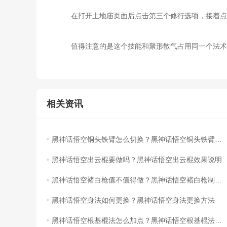
在打开土地庙页面后点击第三个修行选项，接着点
值得注意的是这个技能和聚形散气占用同一个法术
相关资讯
黑神话悟空铜头铁臂怎么切换？黑神话悟空铜头铁臂切换方法
黑神话悟空出云棍要做吗？黑神话悟空出云棍效果说明
黑神话悟空褚白枪值不值得做？黑神话悟空褚白枪制作建议
黑神话悟空身法如何更换？黑神话悟空身法更换方法
黑神话悟空根基棍法怎么加点？黑神话悟空根基棍法加点推荐