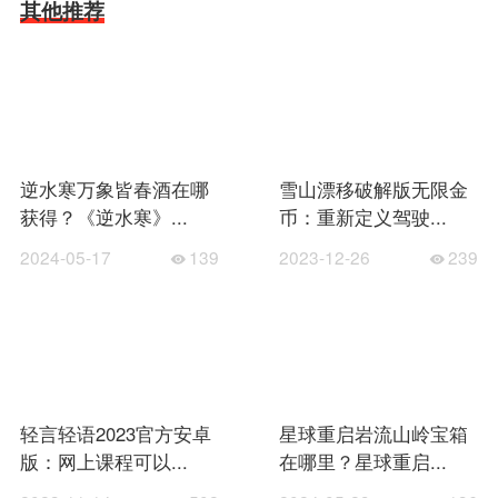
其他推荐
逆水寒万象皆春酒在哪
雪山漂移破解版无限金
获得？《逆水寒》...
币：重新定义驾驶...
2024-05-17
139
2023-12-26
239
轻言轻语2023官方安卓
星球重启岩流山岭宝箱
版：网上课程可以...
在哪里？星球重启...