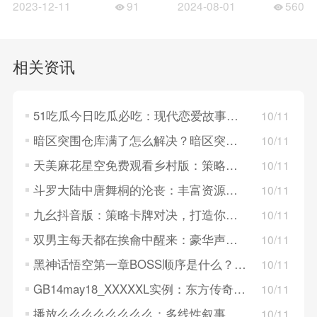
2023-12-11
91
2024-08-01
560
相关资讯
51吃瓜今日吃瓜必吃：现代恋爱故事，探索年轻人的情感世界！
10/11
暗区突围仓库满了怎么解决？暗区突围仓库满了的解决方法
10/11
天美麻花星空免费观看乡村版：策略卡牌对决，构建梦幻英雄组队！
10/11
斗罗大陆中唐舞桐的沦丧：丰富资源系统，策略养成英雄角色！
10/11
九幺抖音版：策略卡牌对决，打造你的战斗队伍！
10/11
双男主每天都在挨龠中醒来：豪华声优阵容，重温经典角色！
10/11
黑神话悟空第一章BOSS顺序是什么？黑神话悟空第一章BOSS顺序介绍
10/11
GB14may18_XXXXXL实例：东方传奇世界，探索仙幻领域的奥秘！
10/11
播放么么么么么么么么：多线性叙事，探索不同人物的结局！
10/11