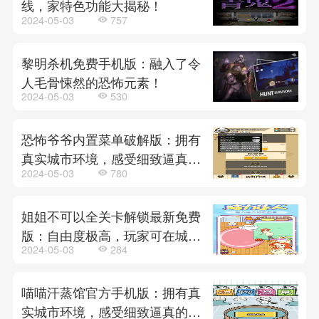
线，家特色功能大揭秘！
2024-05-03
757
黎明杀机免费手机版：融入了令
人毛骨悚然的恐怖元素！
2024-05-03
530
恐怖爷爷内置菜单破解版：拥有
真实城市环境，感受细致逼真的
2024-05-03
780
建筑和街道！
姐姐不可以全关卡解锁最新免费
版：自由度极高，玩家可在城市
2024-05-03
284
中任意行走！
喵喵汗蒸馆官方手机版：拥有真
实城市环境，感受细致逼真的建