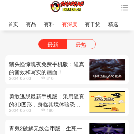
首页
有品
有料
有深度
有干货
精选
最新
最热
猪头怪惊魂夜免费手机版：逼真
的音效和写实的画面！
2024-05-03
810
勇敢逃脱最新手机版：采用逼真
的3D图形，身临其境体验恐怖
2024-05-03
480
的冒险世界！
青鬼2破解无线金币版：生死一