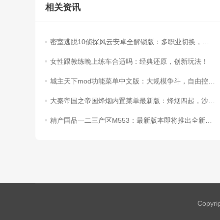
相关资讯
密室逃脱10侦探风云安卓全解锁版：多职业切换，挑战侦探技能！
女性跟教练晚上练车合适吗：经典还原，创新玩法！
城主天下mod功能菜单中文版：大规模争斗，自由控制人物操作！
大秦帝国之帝国烽烟内置菜单最新版：烽烟四起，沙盘式半即时战斗！
精产国品一二三产区M553：最新版本即将推出全新妖王！
Copyri