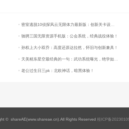
密室逃脱10侦探风云无限体力最新版：创新关卡设计，探索解密之旅！
驰骋三国无限资源手机版：公会系统，经典战役体验！
孙权上大小双乔：高度还原达拉然，怀旧与创新兼具！
天美精东星空最经典的一句：武功系统曝光，绝学如何搭配最强？
老公过生日三pk：北欧神话，暗黑体验！
ght © shareAE(www.shareae.cn).All Rights Reserved
桂ICP备2023010