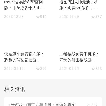
rocket交易所APP官网
抠图P图大师最新手机
版：币圈必备十大正...
版：免费p图软件，...
2023-12-28
914
2023-11-29
877
侠盗飙车免费官方版：
二维枪战免费手机版：
刺激的驾驶竞技游...
好玩的射击枪战游...
2024-01-15
296
2024-01-22
823
相关资讯
滑行拉力赛官方手机版：刺激的赛车竞速游戏，没有时间限制！
03/05