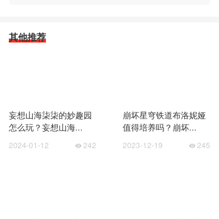
其他推荐
妄想山海柒柒的妙趣园
崩坏星穹铁道布洛妮娅
怎么玩？妄想山海...
值得培养吗？崩坏...
2024-01-12
242
2023-12-19
245