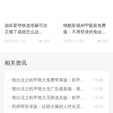
崩坏星穹铁道塔麻可吉
咪酷影视APP最新免费
又饿了成就怎么达...
版：不用登录的免会...
2024-04-16
165
2023-11-20
226
相关资讯
熊出没之机甲熊大免费苹果版：机甲风暴席卷沙城，英雄再现！
11/28
熊出没之机甲熊大无广告最新版：熊出没大冒险，机甲熊大来护航！
11/22
熊出没之机甲熊大无限道具版：机甲熊大觉醒，熊出没新纪元！
11/19
药师帮安卓版：比较火爆的人性化买药平台，直接快速！
12/12