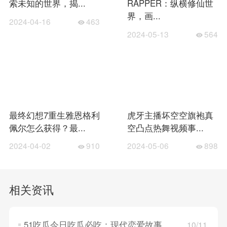
索未知的世界，揭...
RAPPER：纵横修仙世
界，画...
2024-04-16
463
2024-05-13
564
最终幻想7重生雅恩格利
虎牙主播坏空空旗袍真
佩尔怎么获得？最...
空凸点热舞视频事...
2024-04-02
910
2024-05-06
898
相关资讯
51吃瓜今日吃瓜必吃：现代恋爱故事，探索年轻人的情感世界！
10/11