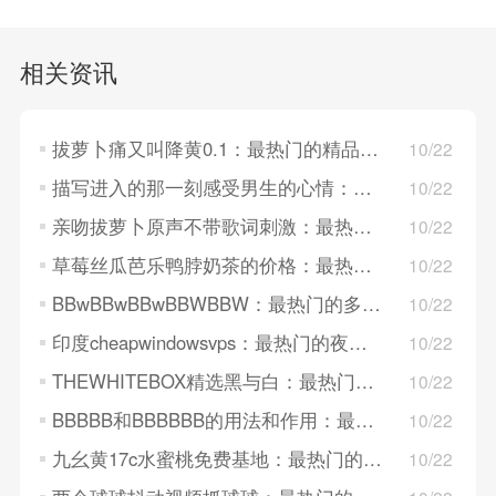
相关资讯
拔萝卜痛又叫降黄0.1：最热门的精品多人直播，定制化表演！
10/22
描写进入的那一刻感受男生的心情：最热门的高水准才艺直播，表达爱意！
10/22
亲吻拔萝卜原声不带歌词刺激：最热门的高清姐妹直播，动画特效礼物！
10/22
草莓丝瓜芭乐鸭脖奶茶的价格：最热门的无痕迹多人直播，设定标签！
10/22
BBwBBwBBwBBWBBW：最热门的多风格连麦直播，网络线路稳定！
10/22
印度cheapwindowsvps：最热门的夜晚跳舞直播，无需购买VIP会员！
10/22
THEWHITEBOX精选黑与白：最热门的国外18必看直播，丰富夜间节目！
10/22
BBBBB和BBBBBB的用法和作用：最热门的免注册户外直播，推出综艺资源！
10/22
九幺黄17c水蜜桃免费基地：最热门的正能量夜晚直播，原创短视频！
10/22