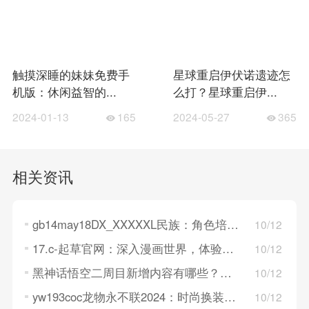
触摸深睡的妹妹免费手
星球重启伊伏诺遗迹怎
机版：休闲益智的...
么打？星球重启伊...
2024-01-13
165
2024-05-27
365
相关资讯
gb14may18DX_XXXXXL民族：角色培养，打造二次元女孩战队！
10/12
17.c-起草官网：深入漫画世界，体验卡牌角色故事！
10/12
黑神话悟空二周目新增内容有哪些？黑神话悟空二周目新增内容详解
10/12
yw193coc龙物永不联2024：时尚换装，打造专属风格！
10/12