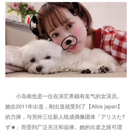
小岛南也是一位在演艺界颇有名气的女演员。
她在2011年出道，刚出道就受到了【Alice japan】
的力捧，与另外三位新人组成偶像团体「アリスた?
ず★」而受到广泛关注和追捧。她的出道之路可谓