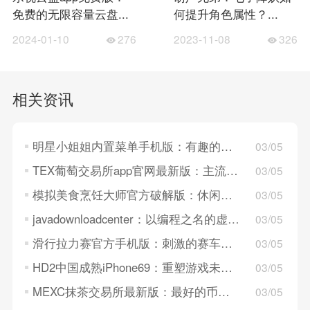
免费的无限容量云盘...
何提升角色属性？...
2024-01-10
276
2023-11-08
326
相关资讯
明星小姐姐内置菜单手机版：有趣的动作闯关游戏，画面清晰！
03/05
TEX葡萄交易所app官网最新版：主流数字货币交易所，动态信息预测！
03/05
模拟美食烹饪大师官方破解版：休闲的模拟经营游戏，可以随时享受！
03/05
javadownloadcenter：以编程之名的虚拟冒险之旅
03/05
滑行拉力赛官方手机版：刺激的赛车竞速游戏，没有时间限制！
03/05
HD2中国成熟iPhone69：重塑游戏未来的新起点
03/05
MEXC抹茶交易所最新版：最好的币市交易所，值得信赖！
03/05