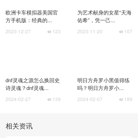
欧洲卡车模拟器美国官
为艺术献身的女星“天海
方手机版：经典的...
佑希”，凭一己...
2023-12-27
123
2023-11-20
107
dnf灵魂之源怎么换回史
明日方舟罗小黑值得练
诗灵魂？dnf灵魂...
吗？明日方舟罗小...
2024-02-27
139
2024-02-07
189
相关资讯