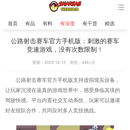
首页
有品
有料
有深度
有干货
精选
公路射击赛车官方手机版：刺激的赛车
竞速游戏，没有次数限制！
更新：2023-12-15
浏览：446+次
公路射击赛车官方手机版支持虚拟现实设备，
让玩家沉浸在逼真的游戏世界中，感受身临其境的
驾驶快感。平台内置社交互动系统，玩家可以邀请
好友组队合作，共同应对多人竞技挑战。