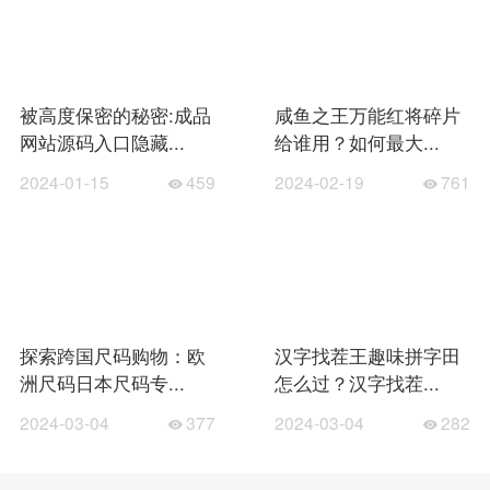
被高度保密的秘密:成品
咸鱼之王万能红将碎片
网站源码入口隐藏...
给谁用？如何最大...
2024-01-15
459
2024-02-19
761
探索跨国尺码购物：欧
汉字找茬王趣味拼字田
洲尺码日本尺码专...
怎么过？汉字找茬...
2024-03-04
377
2024-03-04
282