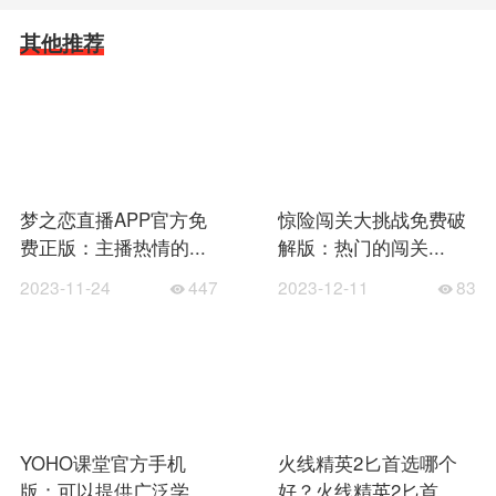
其他推荐
梦之恋直播APP官方免
惊险闯关大挑战免费破
费正版：主播热情的...
解版：热门的闯关...
2023-11-24
447
2023-12-11
83
YOHO课堂官方手机
火线精英2匕首选哪个
版：可以提供广泛学
好？火线精英2匕首...