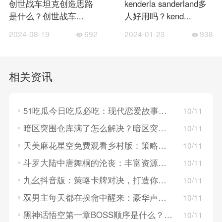
创世战车坦克创造思路
kenderla sanderland多
是什么？创世战车...
人好用吗？kend...
2024-08-19
692
2024-01-23
938
相关资讯
51吃瓜今日吃瓜必吃：现代恋爱故事，探索年轻人的情感世界！
10/11
暗区突围仓库满了怎么解决？暗区突围仓库满了的解决方法
10/11
天美麻花星空免费观看乡村版：策略卡牌对决，构建梦幻英雄组队！
10/11
斗罗大陆中唐舞桐的沦丧：丰富资源系统，策略养成英雄角色！
10/11
九幺抖音版：策略卡牌对决，打造你的战斗队伍！
10/11
双男主每天都在挨龠中醒来：豪华声优阵容，重温经典角色！
10/11
黑神话悟空第一章BOSS顺序是什么？黑神话悟空第一章BOSS顺序介绍
10/11