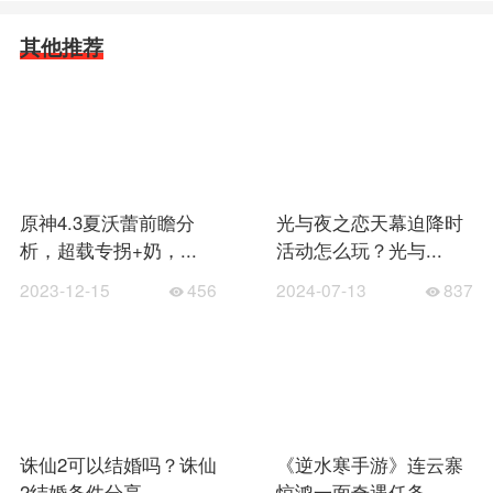
其他推荐
原神4.3夏沃蕾前瞻分
光与夜之恋天幕迫降时
析，超载专拐+奶，...
活动怎么玩？光与...
2023-12-15
456
2024-07-13
837
诛仙2可以结婚吗？诛仙
《逆水寒手游》连云寨
2结婚条件分享
惊鸿一面奇遇任务...