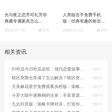
光与夜之恋齐司礼芳菲
人类狙击手免费手机
典藏专属家具怎么...
版：经典有趣的射击...
2024-07-16
275
2024-01-18
293
相关资讯
51吃瓜今日吃瓜必吃：现代恋爱故事，探索年轻人的情感世界！
10/11
暗区突围仓库满了怎么解决？暗区突围仓库满了的解决方法
10/11
天美麻花星空免费观看乡村版：策略卡牌对决，构建梦幻英雄组队！
10/11
斗罗大陆中唐舞桐的沦丧：丰富资源系统，策略养成英雄角色！
10/11
九幺抖音版：策略卡牌对决，打造你的战斗队伍！
10/11