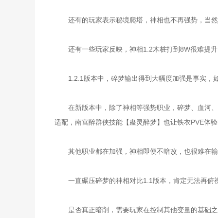
还有的玩家表示秘境爬塔，神相也不再强势，当然这
还有一些玩家反映，神相1.2木桩打到8W很难提升
1.2.1版本中，碎梦输出得到大幅度加强是事实，
在新版本中，除了神相等强势职业，碎梦、血河、铁
适配，南宫醉群侠技能【蛊灵醉梦】也让铁衣PVE体
其他职业都在加强，神相即便不暗改，也很难在输
一直碾压碎梦的神相对比1.1版本，肯定无法再俯
是否真正暗削，需要玩家在控制其他变量的基础之上