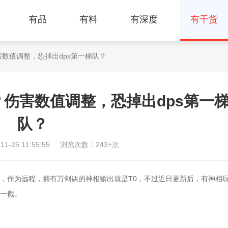
有品
有料
有深度
有干货
害数值调整，恐掉出dps第一梯队？
伤害数值调整，恐掉出dps第一
队？
-25 11:55:55
浏览次数：243+次
作为远程，拥有万剑诀的神相输出就是T0，不过近日更新后，有神相
一截。