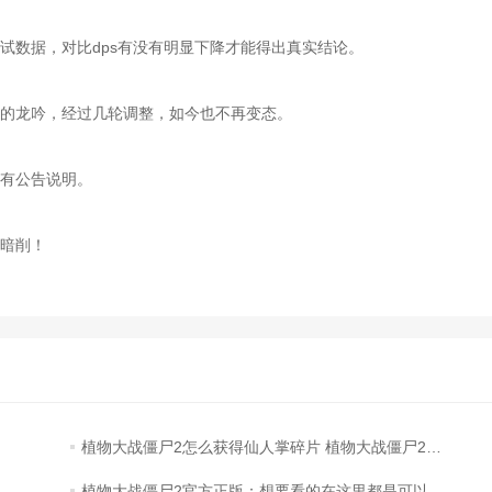
数据，对比dps有没有明显下降才能得出真实结论。
的龙吟，经过几轮调整，如今也不再变态。
有公告说明。
暗削！
植物大战僵尸2怎么获得仙人掌碎片 植物大战僵尸2获得仙人掌碎片的方法
植物大战僵尸2官方正版：想要看的在这里都是可以找到的