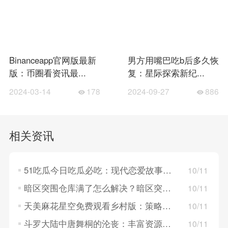
Binanceapp官网版最新
男方用嘴巴吃b后多久恢
版：币圈看资讯最...
复：星际探索新纪...
2024-03-14
178
2024-09-27
886
相关资讯
51吃瓜今日吃瓜必吃：现代恋爱故事，探索年轻人的情感世界！
10/11
暗区突围仓库满了怎么解决？暗区突围仓库满了的解决方法
10/11
天美麻花星空免费观看乡村版：策略卡牌对决，构建梦幻英雄组队！
10/11
斗罗大陆中唐舞桐的沦丧：丰富资源系统，策略养成英雄角色！
10/11