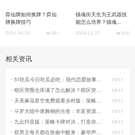
弈仙牌如何换牌？弈仙
镇魂街天生为王武器技
牌换牌技巧
能怎么培养？镇魂...
2024-06-20
881
2024-02-27
900
相关资讯
51吃瓜今日吃瓜必吃：现代恋爱故事，探索年轻人的情感世界！
10/11
暗区突围仓库满了怎么解决？暗区突围仓库满了的解决方法
10/11
天美麻花星空免费观看乡村版：策略卡牌对决，构建梦幻英雄组队！
10/11
斗罗大陆中唐舞桐的沦丧：丰富资源系统，策略养成英雄角色！
10/11
九幺抖音版：策略卡牌对决，打造你的战斗队伍！
10/11
双男主每天都在挨龠中醒来：豪华声优阵容，重温经典角色！
10/11