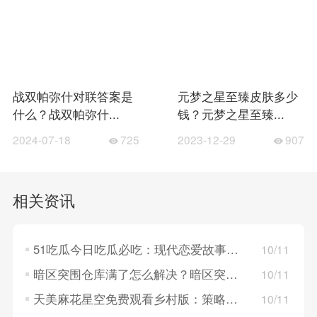
战双帕弥什对联答案是
元梦之星至臻皮肤多少
什么？战双帕弥什...
钱？元梦之星至臻...
2024-07-18
725
2023-12-29
907
相关资讯
51吃瓜今日吃瓜必吃：现代恋爱故事，探索年轻人的情感世界！
10/11
暗区突围仓库满了怎么解决？暗区突围仓库满了的解决方法
10/11
天美麻花星空免费观看乡村版：策略卡牌对决，构建梦幻英雄组队！
10/11