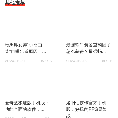
其他推荐
暗黑界女神“小仓由
最强蜗牛装备重构因子
菜”自曝出道原因：...
怎么获得？最强蜗...
2024-01-10
125
2024-02-02
201
爱奇艺极速版手机版：
洛阳仙侠传官方手机
功能全面的软件，...
版：好玩的RPG冒险
战...