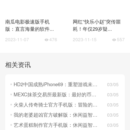
南瓜电影极速版手机
网红“快乐小赵”突传噩
版：直言海量的软件...
耗！年仅29岁疑...
2023-11-07
476
2023-11-15
557
相关资讯
HD2中国成熟iPhone69：重塑游戏未来的新起点
03/05
MEXC抹茶交易所最新版：最好的币市交易所，值得信赖！
03/05
火柴人传奇骑士官方手机版：冒险的动作闯关游戏，画质好！
03/05
我的老婆超凶官方破解版：休闲益智的解密游戏，好玩！
03/05
艺术蛋糕制作官方手机版：休闲益智的制作游戏，画面清晰！
03/05