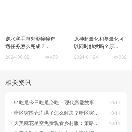
逆水寒手游鬼影幢幢奇
原神超激化和蔓激化可
遇任务怎么完成？...
以同时触发吗？原...
2024-06-02
453
2024-01-24
382
相关资讯
51吃瓜今日吃瓜必吃：现代恋爱故事，探索年轻人的情感世界！
10/11
暗区突围仓库满了怎么解决？暗区突围仓库满了的解决方法
10/11
天美麻花星空免费观看乡村版：策略卡牌对决，构建梦幻英雄组队！
10/11