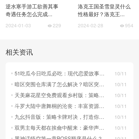
逆水寒手游工欲善其事
洛克王国圣雪皇灵什么
奇遇任务怎么完成...
性格最好？洛克王...
2024-01-03
229
2024-02-28
954
相关资讯
51吃瓜今日吃瓜必吃：现代恋爱故事，探索年轻人的情感世界！
10/11
暗区突围仓库满了怎么解决？暗区突围仓库满了的解决方法
10/11
天美麻花星空免费观看乡村版：策略卡牌对决，构建梦幻英雄组队！
10/11
斗罗大陆中唐舞桐的沦丧：丰富资源系统，策略养成英雄角色！
10/11
九幺抖音版：策略卡牌对决，打造你的战斗队伍！
10/11
双男主每天都在挨龠中醒来：豪华声优阵容，重温经典角色！
10/11
黑神话悟空第一章BOSS顺序是什么？黑神话悟空第一章BOSS顺序介绍
10/11