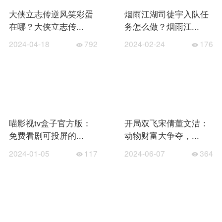
大侠立志传逆风笑彩蛋
烟雨江湖司徒宇入队任
在哪？大侠立志传...
务怎么做？烟雨江...
2024-04-18
792
2024-02-24
176
喵影视tv盒子官方版：
开局双飞宋倩董文洁：
免费看剧可投屏的...
动物财富大争夺，...
2024-01-05
117
2024-06-07
364