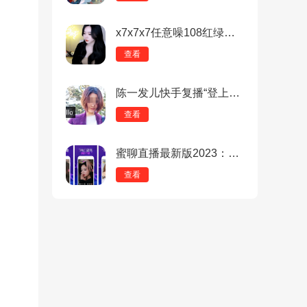
x7x7x7任意噪108红绿灯：超真实战场体验，营级战斗模拟新纪元！
查看
陈一发儿快手复播“登上热搜”？网友们一致吐槽抵制！
查看
蜜聊直播最新版2023：真人视频直播秀场软件，24小时不停歇！
查看