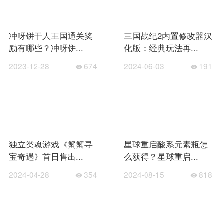
冲呀饼干人王国通关奖
三国战纪2内置修改器汉
励有哪些？冲呀饼...
化版：经典玩法再...
2023-12-28
674
2024-06-03
191
独立类魂游戏《蟹蟹寻
星球重启酸系元素瓶怎
宝奇遇》首日售出...
么获得？星球重启...
2024-04-28
354
2024-08-15
818